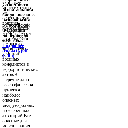
экипажей
устойчивого
морских судов
использования
по
биологического
особенностям
разнообразия
ведения
в Российской
коммерческой
Федерации
и иной другой
на период до
деятельности
2036 года.
в морских
Подробнее
зонах боевых
(скачать pdf
действий,
файл)...
военных
конфликтов и
террористических
актов.В
Перечне дана
географическая
привязка
наиболее
опасных
международных
и суверенных
акваторий.Все
опасные для
мореплавания