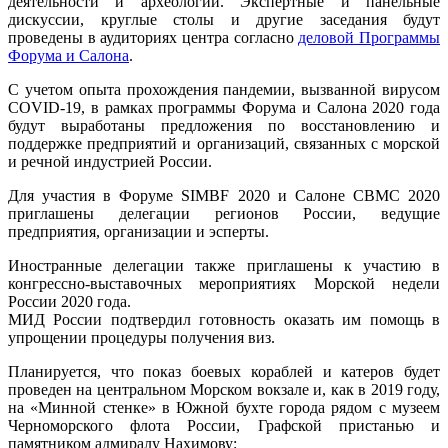
деятельности и археологии. Экспертные и панельные
дискуссии, круглые столы и другие заседания будут
проведены в аудиториях центра согласно
деловой Программы
Форума и Салона
.
С учетом опыта прохождения пандемии, вызванной вирусом
COVID-19, в рамках программы Форума и Салона 2020 года
будут выработаны предложения по восстановлению и
поддержке предприятий и организаций, связанных с морской
и речной индустрией России.
Для участия в Форуме SIMBF 2020 и Салоне СВМС 2020
приглашены делегации регионов России, ведущие
предприятия, организации и эсперты.
Иностранные делегации также приглашены к участию в
конгрессно-выставочных мероприятиях Морской недели
России 2020 года.
МИД России подтвердил готовность оказать им помощь в
упрощении процедуры получения виз.
Планируется, что показ боевых кораблей и катеров будет
проведен на центральном Морском вокзале и, как в 2019 году,
на «Минной стенке» в Южной бухте города рядом с музеем
Черноморского флота России, Графской пристанью и
памятником адмиралу Нахимову: