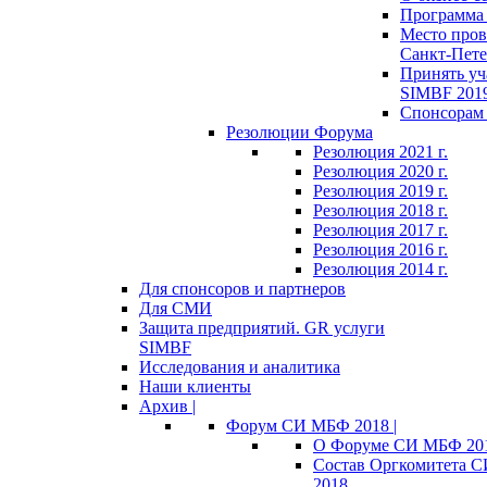
Программа 
Место пров
Санкт-Пете
Принять уч
SIMBF 201
Спонсорам 
Резолюции Форума
Резолюция 2021 г.
Резолюция 2020 г.
Резолюция 2019 г.
Резолюция 2018 г.
Резолюция 2017 г.
Резолюция 2016 г.
Резолюция 2014 г.
Для спонсоров и партнеров
Для СМИ
Защита предприятий. GR услуги
SIMBF
Исследования и аналитика
Наши клиенты
Архив |
Форум СИ МБФ 2018 |
О Форуме СИ МБФ 20
Состав Оргкомитета 
2018