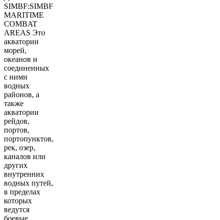
SIMBF:SIMBF
MARITIME
COMBAT
AREAS Это
акватории
морей,
океанов и
соединенных
с ними
водных
районов, а
также
акватории
рейдов,
портов,
портопунктов,
рек, озер,
каналов или
других
внутренних
водных путей,
в пределах
которых
ведутся
боевые