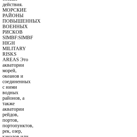
действия.
МОРСКИЕ
РАЙОНЫ
ПОВЫШЕННЫХ
ВОЕННЫХ
РИСКОВ
SIMBF:SIMBF
HIGH
MILITARY
RISKS
AREAS Это
акватории
морей,
океанов и
соединенных
с ними
водных
районов, а
также
акватории
рейдов,
портов,
портопунктов,
рек, озер,
каналов или