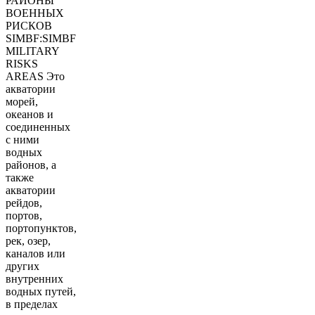
РАЙОНЫ
ВОЕННЫХ
РИСКОВ
SIMBF:SIMBF
MILITARY
RISKS
AREAS Это
акватории
морей,
океанов и
соединенных
с ними
водных
районов, а
также
акватории
рейдов,
портов,
портопунктов,
рек, озер,
каналов или
других
внутренних
водных путей,
в пределах