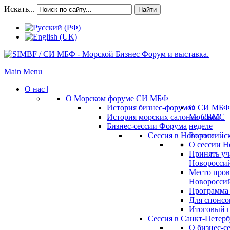
Искать...
Найти
Main Menu
О нас |
О Морском форуме СИ МБФ
История бизнес-форумов СИ МБФ
О
История морских салонов СВМС
Морской
Бизнес-сессии Форума
неделе
Сессия в Новороссийск
России |
О сессии Н
Принять уч
Новороссий
Место пров
Новороссий
Программа 
Для спонсо
Итоговый п
Сессия в Санкт-Петербу
О бизнес-с