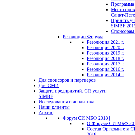
Программа 
Место пров
Санкт-Пете
Принять уч
SIMBF 201
Спонсорам 
Резолюции Форума
Резолюция 2021 г.
Резолюция 2020 г.
Резолюция 2019 г.
Резолюция 2018 г.
Резолюция 2017 г.
Резолюция 2016 г.
Резолюция 2014 г.
Для спонсоров и партнеров
Для СМИ
Защита предприятий. GR услуги
SIMBF
Исследования и аналитика
Наши клиенты
Архив |
Форум СИ МБФ 2018 |
О Форуме СИ МБФ 20
Состав Оргкомитета 
2018