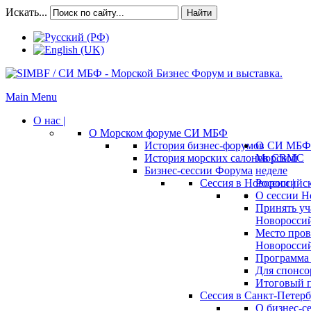
Искать...
Найти
Main Menu
О нас |
О Морском форуме СИ МБФ
История бизнес-форумов СИ МБФ
О
История морских салонов СВМС
Морской
Бизнес-сессии Форума
неделе
Сессия в Новороссийск
России |
О сессии Н
Принять уч
Новороссий
Место пров
Новороссий
Программа 
Для спонсо
Итоговый п
Сессия в Санкт-Петербу
О бизнес-с