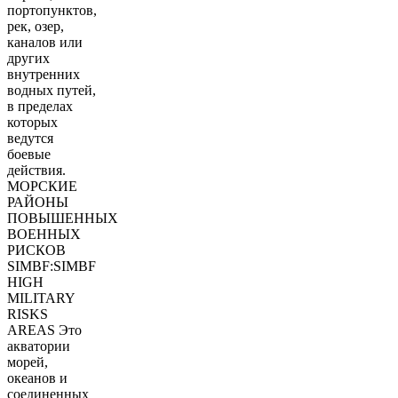
портопунктов,
рек, озер,
каналов или
других
внутренних
водных путей,
в пределах
которых
ведутся
боевые
действия.
МОРСКИЕ
РАЙОНЫ
ПОВЫШЕННЫХ
ВОЕННЫХ
РИСКОВ
SIMBF:SIMBF
HIGH
MILITARY
RISKS
AREAS Это
акватории
морей,
океанов и
соединенных