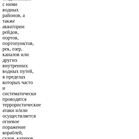
с ними
водных
районов, а
также
акватории
рейдов,
портов,
портопунктов,
рек, озер,
каналов или
других
внутренних
водных путей,
в пределах
которых часто
и
систематически
проводятся
террористические
атаки и/или
осуществляется
огневое
поражение
кораблей,
судов, катеров