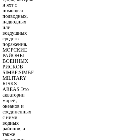
и яхт с
помощью
подводных,
надводных
или
воздушных
средств
поражения.
МОРСКИЕ
РАЙОНЫ
ВОЕННЫХ
РИСКОВ
SIMBF:SIMBF
MILITARY
RISKS
AREAS Это
акватории
морей,
океанов и
соединенных
с ними
водных
районов, а
также
акватории