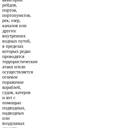
рейдов,
портов,
портопунктов,
рек, озер,
каналов или
других
внутренних
водных путей,
в пределах
которых редко
проводятся
террористические
атаки и/или
осуществляется
огневое
поражение
кораблей,
судов, катеров
и яхт с
помощью
подводных,
надводных
или
воздушных