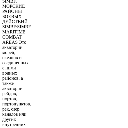
SIMBF.
МОРСКИЕ
РАЙОНЫ
БОЕВЫХ
ДЕЙСТВИЙ
SIMBF:SIMBF
MARITIME
COMBAT
AREAS Это
акватории
морей,
океанов и
соединенных
с ними
водных
районов, а
также
акватории
рейдов,
портов,
портопунктов,
рек, озер,
каналов или
других
внутренних