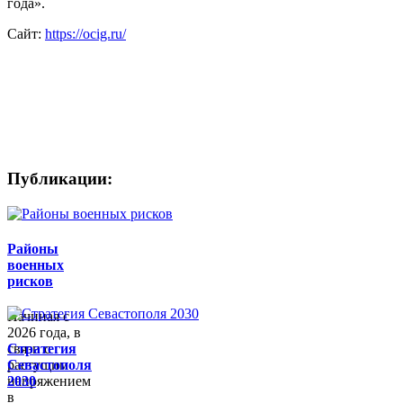
года».
Сайт:
https://ocig.ru/
Ключевые слова: ОСИГ туризм. Союз индустрии
гостеприимства. Общенациональный союз индустрии
гостеприимства. Общероссийский союз индустрии
гостеприимства. ОСИГ.
Публикации:
Районы
военных
рисков
Начиная с
2026 года, в
связи с
Стратегия
растущим
Севастополя
напряжением
2030
в