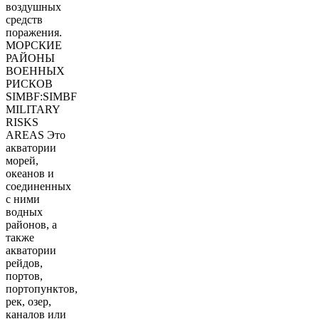
воздушных
средств
поражения.
МОРСКИЕ
РАЙОНЫ
ВОЕННЫХ
РИСКОВ
SIMBF:SIMBF
MILITARY
RISKS
AREAS Это
акватории
морей,
океанов и
соединенных
с ними
водных
районов, а
также
акватории
рейдов,
портов,
портопунктов,
рек, озер,
каналов или