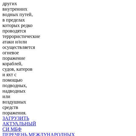
других
внутренних
водных путей,
в пределах
которых редко
проводятся
террористические
атаки и/или
осуществляется
огневое
поражение
кораблей,
судов, катеров
и яхт с
помощью
подводных,
надводных
или
воздушных
средств
поражения.
ЗАГРУЗИТЬ
АКТУАЛЬНЫЙ
СИ МБФ
ПЕРЕЧЕНЬ МЕЖДУНАРОДНЫХ