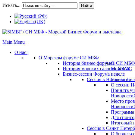
Искать...
Найти
Main Menu
О нас |
О Морском форуме СИ МБФ
История бизнес-форумов СИ МБФ
О
История морских салонов СВМС
Морской
Бизнес-сессии Форума
неделе
Сессия в Новороссийск
России |
О сессии Н
Принять уч
Новороссий
Место пров
Новороссий
Программа 
Для спонсо
Итоговый п
Сессия в Санкт-Петербу
О бизнес-с