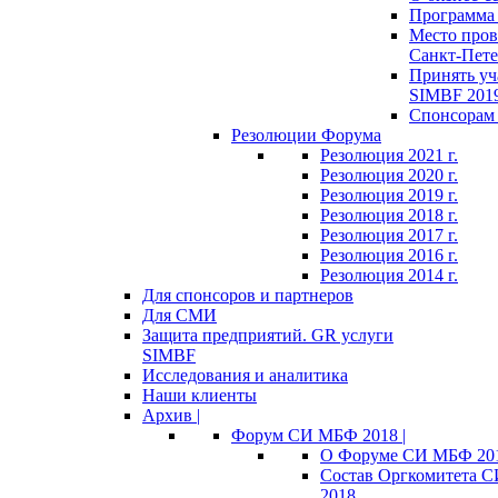
Программа 
Место пров
Санкт-Пете
Принять уч
SIMBF 201
Спонсорам 
Резолюции Форума
Резолюция 2021 г.
Резолюция 2020 г.
Резолюция 2019 г.
Резолюция 2018 г.
Резолюция 2017 г.
Резолюция 2016 г.
Резолюция 2014 г.
Для спонсоров и партнеров
Для СМИ
Защита предприятий. GR услуги
SIMBF
Исследования и аналитика
Наши клиенты
Архив |
Форум СИ МБФ 2018 |
О Форуме СИ МБФ 20
Состав Оргкомитета 
2018