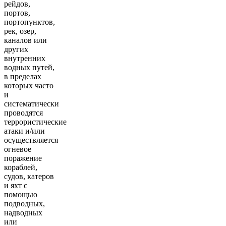
рейдов,
портов,
портопунктов,
рек, озер,
каналов или
других
внутренних
водных путей,
в пределах
которых часто
и
систематически
проводятся
террористические
атаки и/или
осуществляется
огневое
поражение
кораблей,
судов, катеров
и яхт с
помощью
подводных,
надводных
или