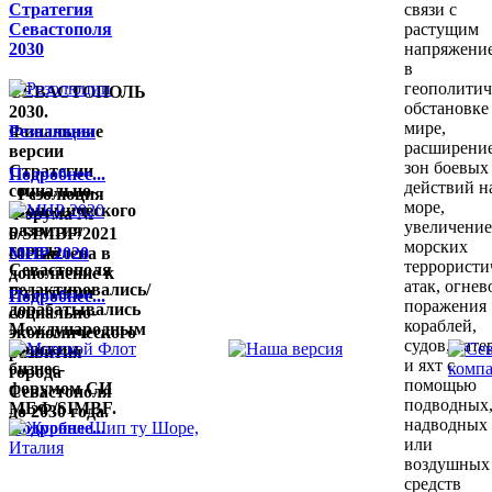
Стратегия
связи с
Севастополя
растущим
2030
напряжени
в
геополитич
СЕВАСТОПОЛЬ
обстановке
2030.
мире,
Финальные
Резолюции
расширени
версии
зон боевых
Стратегии
Подробнее...
действий н
социально-
Резолюция
море,
экономического
Форума №
увеличени
развития
6/SIMBF/2021
морских
города
составлена в
МНР 2020
террористи
Севастополя
дополнение к
атак, огнев
редактировались/
Стратегии
Подробнее...
поражения
дорабатывались
социально-
кораблей,
Международным
экономического
судов, кате
морским
развития
и яхт с
бизнес-
города
помощью
форумом СИ
Севастополя
подводных
МБФ/SIMBF.
до 2030 года.
надводных
Подробнее...
или
воздушных
средств