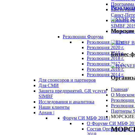
Программа 
Резолюц
Место пров
Санкт-Пете
Принять уч
SIMBF 201
Морские
Спонсорам 
Резолюции Форума
Резолюция 2021 г.
Резолюция 2020 г.
Резолюция 2019 г.
Бизнес-
Резолюция 2018 г.
Резолюция 2017 г.
Резолюция 2016 г.
Резолюция 2014 г.
Организ
Для спонсоров и партнеров
Для СМИ
Главная
/
Защита предприятий. GR услуги
О Морском
SIMBF
Резолюции
Исследования и аналитика
Резолюция 
Наши клиенты
Партнеры S
Архив |
МОРСКИЕ
Форум СИ МБФ 2018 |
О Форуме СИ МБФ 20
МОРС
Состав Оргкомитета 
2018