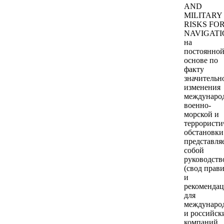
AND
MILITARY
RISKS FO
NAVIGATI
на
постоянно
основе по
факту
значительн
изменения
междунаро
военно-
морской и
террористи
обстановки
представля
собой
руководств
(свод прав
и
рекомендац
для
междунаро
и российск
компаний,