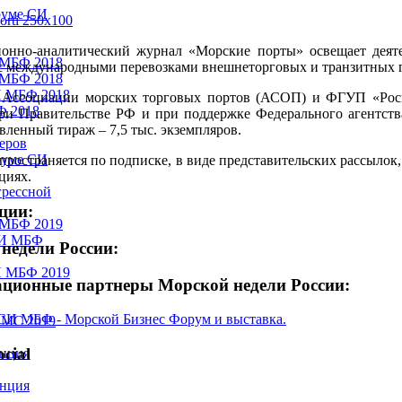
руме СИ
нно-аналитический журнал «Морские порты» освещает деятел
 МБФ 2018
с международными перевозками внешнеторговых и транзитных г
 МБФ 2018
И МБФ 2018
- Ассоциации морских торговых портов (АСОП) и ФГУП «Росм
Ф 2018
ри Правительстве РФ и при поддержке Федерального агентств
вленный тираж – 7,5 тыс. экземпляров.
еров
руме СИ
пространяется по подписке, в виде представительских рассыло
циях.
грессной
ции:
 МБФ 2019
СИ МБФ
недели России:
И МБФ 2019
ционные партнеры Морской недели России:
ВМС 2019
cial
енция
енция