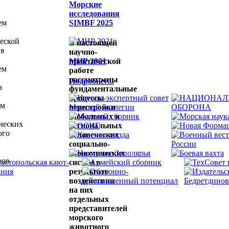
Морские
исследования
ем
SIMBF 2025
еской
В настоящей
 в
научно-
практической
МНР 2021
ем
работе
рассмотрены
Подробнее...
а
фундаментальные
процессы
ем
перестройки
глобальных и
ческих
региональных
ого
человеческих
социально-
экономических
ров
систем в
результате
воздействия
,
на них
отдельных
представителей
морского
животного