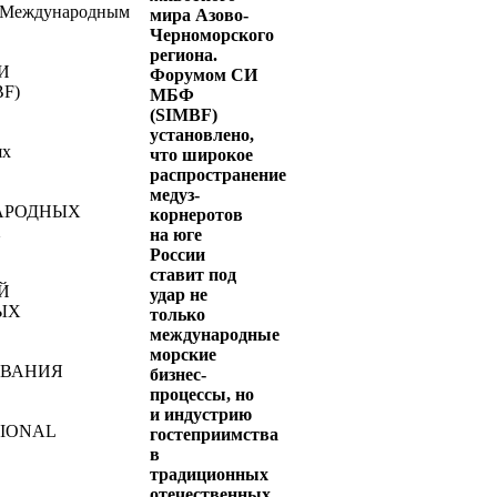
 Международным
мира Азово-
Черноморского
региона.
СИ
Форумом СИ
BF)
МБФ
(SIMBF)
установлено,
ях
что широкое
распространение
медуз-
АРОДНЫХ
корнеротов
Х
на юге
России
ставит под
Й
удар не
ЫХ
только
международные
морские
ВАНИЯ
бизнес-
процессы, но
и индустрию
IONAL
гостеприимства
в
E
традиционных
отечественных