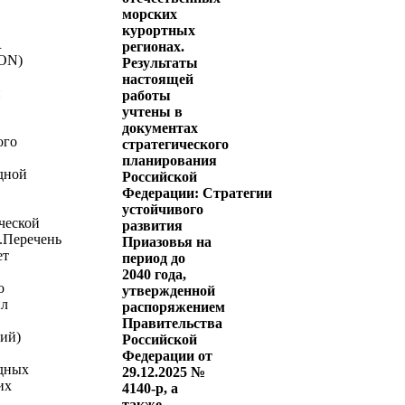
морских
курортных
R
регионах.
ON)
Результаты
настоящей
й
работы
учтены в
документах
ого
стратегического
планирования
дной
Российской
Федерации: Стратегии
устойчивого
ческой
развития
.Перечень
Приазовья на
ет
период до
2040 года,
о
утвержденной
ил
распоряжением
Правительства
ий)
Российской
Федерации от
дных
29.12.2025 №
их
4140-р, а
также