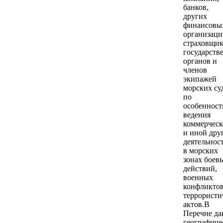
банков,
других
финансовы
организаци
страховщик
государств
органов и
членов
экипажей
морских су
по
особенност
ведения
коммерческ
и иной дру
деятельнос
в морских
зонах боев
действий,
военных
конфликтов
террористи
актов.В
Перечне да
географиче