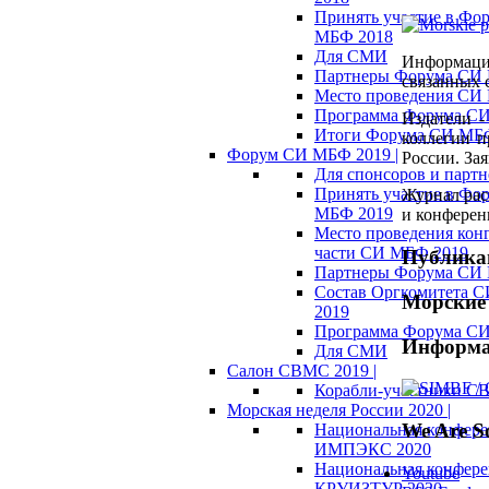
Принять участие в Фо
МБФ 2018
Для СМИ
Информацио
Партнеры Форума СИ
связанных 
Место проведения СИ
Программа Форума С
Издатели 
Итоги Форума СИ МБ
коллегии п
Форум СИ МБФ 2019 |
России. Зая
Для спонсоров и партн
Принять участие в Фо
Журнал рас
МБФ 2019
и конферен
Место проведения кон
части СИ МБФ 2019
Публика
Партнеры Форума СИ
Состав Оргкомитета 
Морские 
2019
Программа Форума С
Информа
Для СМИ
Салон СВМС 2019 |
Корабли-участники С
Морская неделя России 2020 |
We Are So
Национальная конфер
ИМПЭКС 2020
Национальная конфер
Youtube
КРУИЗТУР 2020