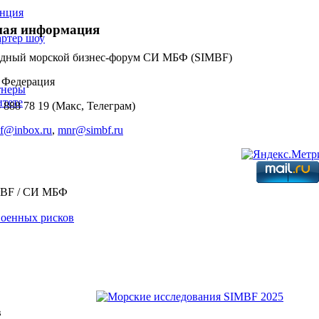
енция
ная информация
артер шоу
дный морской бизнес-форум СИ МБФ (SIMBF)
я Федерация
тнеры
тете
8 888 78 19 (Макс, Телеграм)
f@inbox.ru
,
mnr@simbf.ru
MBF / СИ МБФ
в