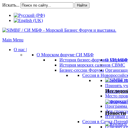
Искать...
Найти
Main Menu
О нас |
О Морском форуме СИ МБФ
История бизнес-форумов СИ МБФ
О Морской 
История морских салонов СВМС
Бизнес-сессии Форума
Организац
Сессия в Новороссийск
О сессии Н
Принять уч
Исследов
Новороссий
Место пров
Новороссий
Программа 
Для спонсо
Новости
Итоговый п
Сессия в Санкт-Петербу
О бизнес-с