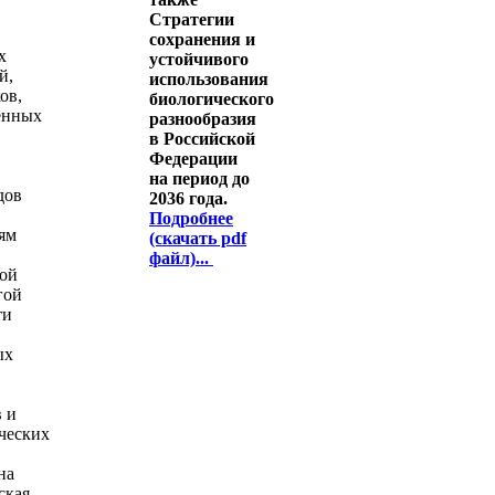
Стратегии
сохранения и
х
устойчивого
й,
использования
ов,
биологического
енных
разнообразия
в Российской
Федерации
на период до
дов
2036 года.
Подробнее
ям
(скачать pdf
файл)...
ой
гой
ти
ых
 и
ческих
на
ская