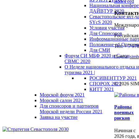
RSS Feed
Национальная конфер
ДАЙВТУР 2020
Контакт
Севастопольское яхт-ч
SYcS 2020
Междунаро
Условия участия
Для Спонсоров
Российска
Информационные пар
Положение об Оргкоми
Тел: + 7 97
Для СМИ
Форум СИ МБФ 2020 и Салон
Почта:
simb
СВМС 2020
О Неделе национального отдыха и
туризма 2021 |
РОСИВЕНТТУР 2021
СПОРОХ 2021
© 2026 SI
КИТТ 2021
Морской форум 2021
Морской салон 2021
Для спонсоров и партнеров
Районы
Морской недели России 2021
военных
Заявка на участие
рисков
Начиная с
2026 года, 