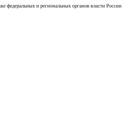
ке федеральных и региональных органов власти России
дный морской бизнес-форум СИ МБФ 2021. III