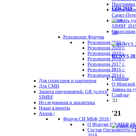
Программа 
СПб 2019
Место пров
Санкт-Пете
Принять уч
SIMBF 201
Спонсорам 
'19
Резолюции Форума
Резолюция 2021 г.
Резолюция 2020 г.
Резолюция 2019 г.
RUNVS 20
Резолюция 2018 г.
Резолюция 2017 г.
‹
›
Резолюция 2016 г.
Резолюция 2014 г.
Главная
/
Для спонсоров и партнеров
О Морской 
Для СМИ
Заявка на у
Защита предприятий. GR услуги
Слайды
/
SIMBF
'21
Исследования и аналитика
Наши клиенты
'21
Архив |
Форум СИ МБФ 2018 |
О Форуме СИ МБФ 20
Состав Оргкомитета 
2018