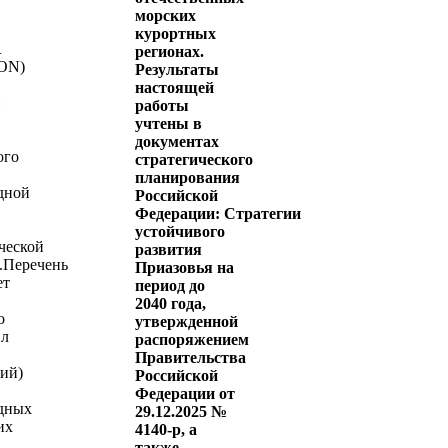
морских
курортных
R
регионах.
ON)
Результаты
настоящей
й
работы
учтены в
документах
ого
стратегического
планирования
дной
Российской
Федерации: Стратегии
устойчивого
ческой
развития
.Перечень
Приазовья на
ет
период до
2040 года,
о
утвержденной
ил
распоряжением
Правительства
ий)
Российской
Федерации от
дных
29.12.2025 №
их
4140-р, а
также