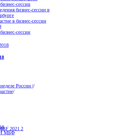
бизнес-сессии
едения бизнес-сессии в
рбурге
астие в бизнес-сессии
9
бизнес-сессии
18
неделе России |
/
частие
/
18
СИ МБФ