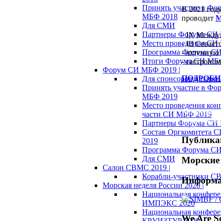
Принять участие в Фо
В 2021 год
МБФ 2018
проводит
М
Для СМИ
Партнеры Форума СИ
- IX Между
Место проведения СИ
- III Сева
Программа Форума С
- яхтенную 
Итоги Форума СИ МБ
- гастроно
Форум СИ МБФ 2019 |
ПОДРОБН
Для спонсоров и партн
Принять участие в Фо
МБФ 2019
Место проведения кон
Ключевые с
части СИ МБФ 2019
Севастопол
Партнеры Форума СИ
Состав Оргкомитета 
Публика
2019
Программа Форума С
Для СМИ
Морские 
Салон СВМС 2019 |
Корабли-участники С
Информа
Морская неделя России 2020 |
Национальная конфер
ИМПЭКС 2020
Национальная конфер
We Are So
КРУИЗТУР 2020