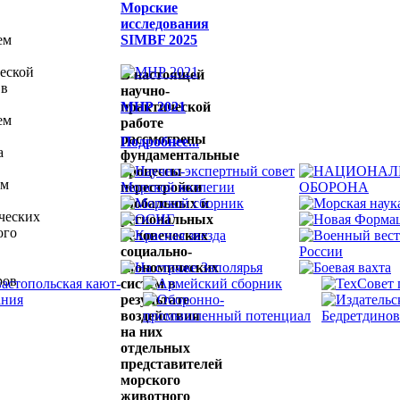
Морские
исследования
ем
SIMBF 2025
еской
В настоящей
 в
научно-
практической
МНР 2021
ем
работе
рассмотрены
Подробнее...
а
фундаментальные
процессы
ем
перестройки
глобальных и
ческих
региональных
ого
человеческих
социально-
экономических
ров
систем в
результате
воздействия
,
на них
отдельных
представителей
морского
животного