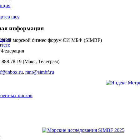
енция
артер шоу
ная информация
тнеры
дный морской бизнес-форум СИ МБФ (SIMBF)
тете
я Федерация
8 888 78 19 (Макс, Телеграм)
f@inbox.ru
,
mnr@simbf.ru
в