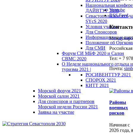
Национальная конфер
Youtube
ДАЙВТУР 2020
RSS Feed
Севастопольское яхт-ч
SYcS 2020
Контакт
Условия участия
Для Спонсоров
Информационные пар
Междунаро
Положение об Оргкоми
Для СМИ
Российска
Форум СИ МБФ 2020 и Салон
Тел: + 7 97
СВМС 2020
О Неделе национального отдыха и
Почта:
simb
туризма 2021 |
РОСИВЕНТТУР 2021
СПОРОХ 2021
КИТТ 2021
Морской форум 2021
Морской салон 2021
Для спонсоров и партнеров
Районы
Морской недели России 2021
военных
Заявка на участие
рисков
Начиная с
2026 года, 