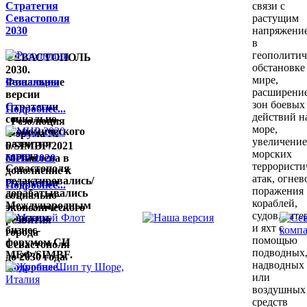
Стратегия
связи с
Севастополя
растущим
2030
напряжени
в
геополитич
СЕВАСТОПОЛЬ
обстановке
2030.
мире,
Финальные
Резолюции
расширени
версии
зон боевых
Стратегии
Подробнее...
действий н
социально-
Резолюция
море,
экономического
Форума №
увеличени
развития
6/SIMBF/2021
морских
города
составлена в
МНР 2020
террористи
Севастополя
дополнение к
атак, огнев
редактировались/
Стратегии
Подробнее...
поражения
дорабатывались
социально-
кораблей,
Международным
экономического
судов, кате
морским
развития
и яхт с
бизнес-
города
помощью
форумом СИ
Севастополя
подводных
МБФ/SIMBF.
до 2030 года.
надводных
Подробнее...
или
воздушных
средств