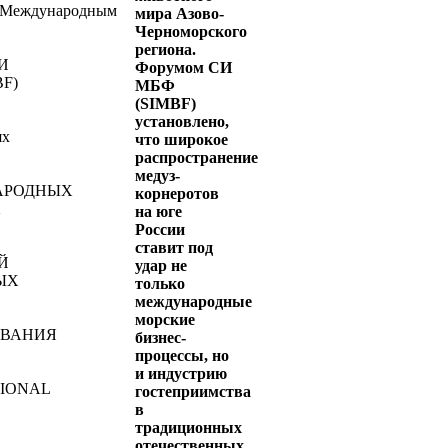
 Международным
мира Азово-
Черноморского
региона.
СИ
Форумом СИ
BF)
МБФ
(SIMBF)
установлено,
ях
что широкое
распространение
медуз-
АРОДНЫХ
корнеротов
Х
на юге
России
ставит под
Й
удар не
ЫХ
только
международные
морские
ВАНИЯ
бизнес-
процессы, но
и индустрию
IONAL
гостеприимства
в
E
традиционных
отечественных