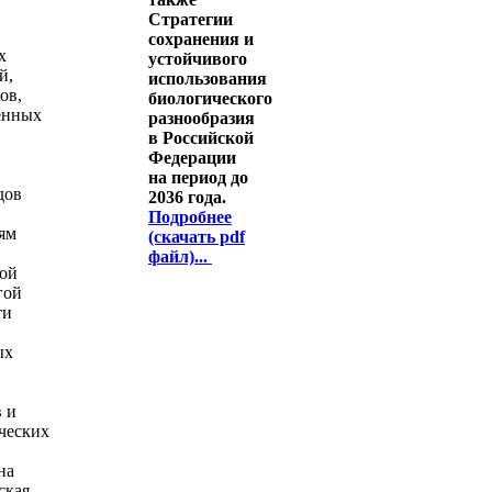
Стратегии
сохранения и
х
устойчивого
й,
использования
ов,
биологического
енных
разнообразия
в Российской
Федерации
на период до
дов
2036 года.
Подробнее
ям
(скачать pdf
файл)...
ой
гой
ти
ых
 и
ческих
на
ская