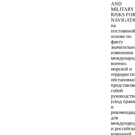
AND
MILITARY
RISKS FO
NAVIGATI
на
постоянно
основе по
факту
значительн
изменения
междунаро
военно-
морской и
террористи
обстановки
представля
собой
руководств
(свод прав
и
рекомендац
для
междунаро
и российск
компаний,