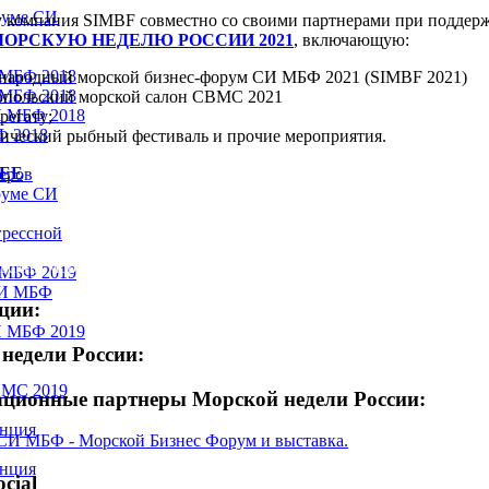
руме СИ
у компания SIMBF совместно со своими партнерами при поддерж
ОРСКУЮ НЕДЕЛЮ РОССИИ 2021
, включающую:
 МБФ 2018
народный морской бизнес-форум СИ МБФ 2021 (SIMBF 2021)
 МБФ 2018
стопольский морской салон СВМС 2021
И МБФ 2018
регату;
Ф 2018
мический рыбный фестиваль и прочие мероприятия.
ЕЕ
еров
руме СИ
грессной
лова: SIMBF 2021. Морская неделя России 2021. IX Междунаро
ьский морской салон СВМС 2021.
 МБФ 2019
СИ МБФ
ции:
И МБФ 2019
недели России:
ВМС 2019
ционные партнеры Морской недели России:
енция
енция
cial