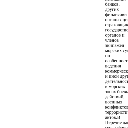
банков,
других
финансовы
организаци
страховщик
государств
органов и
членов
экипажей
морских су
по
особенност
ведения
коммерческ
и иной дру
деятельнос
в морских
зонах боев
действий,
военных
конфликтов
террористи
актов.В
Перечне да
географиче