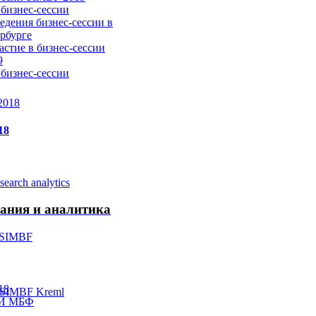
бизнес-сессии
едения бизнес-сессии в
рбурге
астие в бизнес-сессии
9
бизнес-сессии
18
ания и аналитика
18
СИ МБФ