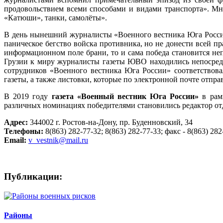
продовольствием всеми способами и видами транспорта». Мне
«Катюши», танки, самолёты».
В день нынешний журналисты «Военного вестника Юга России
паническое бегство войска противника, но не донести всей п
информационном поле брани, то и сама победа становится не
Грузии к миру журналисты газеты ЮВО находились непосредс
сотрудников «Военного вестника Юга России» соответствов
газеты, а также листовки, которые по электронной почте отпра
В 2019 году
газета «Военный вестник Юга России»
в рам
различных номинациях победителями становились редактор от
Адрес:
344002 г. Ростов-на-Дону, пр. Буденновский, 34
Телефоны:
8(863) 282-77-32; 8(863) 282-77-33; факс - 8(863) 282
Email:
v_vestnik@mail.ru
Публикации:
Районы