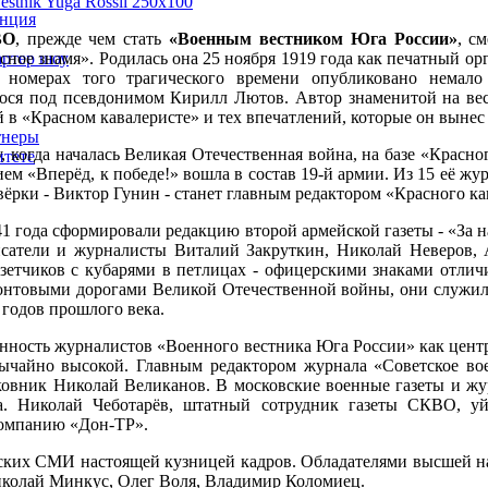
енция
ВО
, прежде чем стать
«Военным вестником Юга России»
, с
артер шоу
асное знамя». Родилась она 25 ноября 1919 года как печатный ор
 номерах того трагического времени опубликовано немало 
ося под псевдонимом Кирилл Лютов. Автор знаменитой на вес
 в «Красном кавалеристе» и тех впечатлений, которые он вынес
тнеры
у, когда началась Великая Отечественная война, на базе «Красно
тете
ием «Вперёд, к победе!» вошла в состав 19-й армии. Из 15 её ж
вёрки - Виктор Гунин - станет главным редактором «Красного ка
1 года сформировали редакцию второй армейской газеты - «За н
исатели и журналисты Виталий Закруткин, Николай Неверов,
зетчиков с кубарями в петлицах - офицерскими знаками отли
нтовыми дорогами Великой Отечественной войны, они служили 
 годов прошлого века.
нность журналистов «Военного вестника Юга России» как цент
ычайно высокой. Главным редактором журнала «Советское во
вник Николай Великанов. В московские военные газеты и жур
а. Николай Чеботарёв, штатный сотрудник газеты СКВО, уйд
омпанию «Дон-ТР».
нских СМИ настоящей кузницей кадров. Обладателями высшей н
иколай Минкус, Олег Воля, Владимир Коломиец.