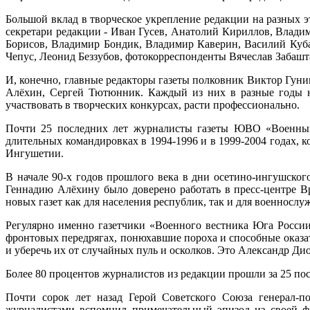
Большой вклад в творческое укрепление редакции на разных э
секретари редакции - Иван Гусев, Анатолий Кириллов, Влади
Борисов, Владимир Бондик, Владимир Каверин, Василий Куб
Чепус, Леонид Беззубов, фотокорреспонденты Вячеслав Забашт
И, конечно, главные редакторы газеты полковник Виктор Гун
Алёхин, Сергей Тютюнник. Каждый из них в разные годы на
участвовать в творческих конкурсах, расти профессионально.
Почти 25 последних лет журналисты газеты ЮВО «Военный 
длительных командировках в 1994-1996 и в 1999-2004 годах,
Ингушетии.
В начале 90-х годов прошлого века в дни осетино-ингушск
Геннадию Алёхину было доверено работать в пресс-центре В
новых газет как для населения республик, так и для военнослу
Регулярно именно газетчики «Военного вестника Юга Росси
фронтовых передрягах, понюхавшие пороха и способные оказ
и уберечь их от случайных пуль и осколков. Это Александр Д
Более 80 процентов журналистов из редакции прошли за 25 по
Почти сорок лет назад Герой Советского Союза генерал-п
журналистами вспомнил примечательный эпизод из своей фр