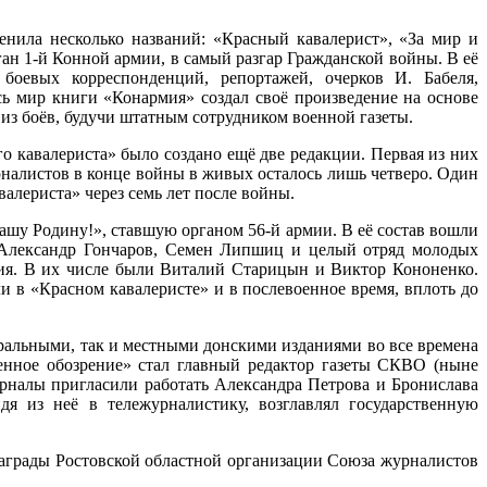
менила несколько названий: «Красный кавалерист», «За мир и
ган 1-й Конной армии, в самый разгар Гражданской войны. В её
боевых корреспонденций, репортажей, очерков И. Бабеля,
ь мир книги «Конармия» создал своё произведение на основе
 из боёв, будучи штатным сотрудником военной газеты.
го кавалериста» было создано ещё две редакции. Первая из них
урналистов в конце войны в живых осталось лишь четверо. Один
валериста» через семь лет после войны.
ашу Родину!», ставшую органом 56-й армии. В её состав вошли
 Александр Гончаров, Семен Липшиц и целый отряд молодых
чия. В их числе были Виталий Старицын и Виктор Кононенко.
в «Красном кавалеристе» и в послевоенное время, вплоть до
ральными, так и местными донскими изданиями во все времена
енное обозрение» стал главный редактор газеты СКВО (ныне
налы пригласили работать Александра Петрова и Бронислава
я из неё в тележурналистику, возглавлял государственную
аграды Ростовской областной организации Союза журналистов