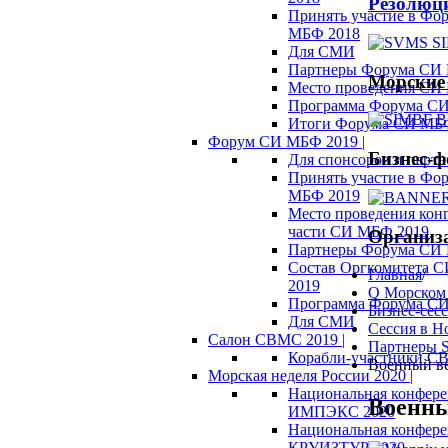
Резолюц
Принять участие в Фо
МБФ 2018
Для СМИ
Партнеры Форума СИ
Морские
Место проведения СИ
Программа Форума С
Итоги Форума СИ МБ
Форум СИ МБФ 2019 |
Бизнес-
Для спонсоров и партн
Принять участие в Фо
МБФ 2019
Место проведения кон
части СИ МБФ 2019
Организ
Партнеры Форума СИ
Состав Оргкомитета 
Главная
/
2019
О Морском
Программа Форума С
Бизнес-сес
Для СМИ
Сессия в Н
Салон СВМС 2019 |
Партнеры S
Корабли-участники С
Военный в
Морская неделя России 2020 |
Национальная конфер
Военны
ИМПЭКС 2020
Национальная конфер
КРУИЗТУР 2020