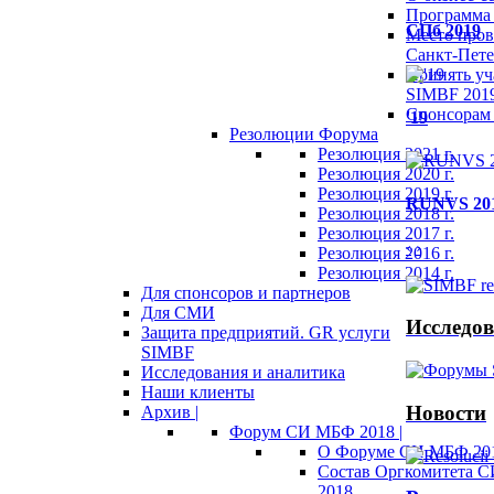
Программа 
СПб 2019
Место пров
Санкт-Пете
Принять уч
SIMBF 201
Спонсорам 
'19
Резолюции Форума
Резолюция 2021 г.
Резолюция 2020 г.
Резолюция 2019 г.
RUNVS 20
Резолюция 2018 г.
Резолюция 2017 г.
‹
›
Резолюция 2016 г.
Резолюция 2014 г.
Для спонсоров и партнеров
Для СМИ
Исследов
Защита предприятий. GR услуги
SIMBF
Исследования и аналитика
Наши клиенты
Новости
Архив |
Форум СИ МБФ 2018 |
О Форуме СИ МБФ 20
Состав Оргкомитета 
2018