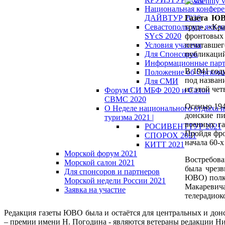
Национальная конфер
ДАЙВТУР 2020
Газета Ю
Севастопольское яхт-ч
труд», «Кр
SYcS 2020
фронтовых
Условия участия
печатавшег
Для Спонсоров
публикаций
Информационные пар
В 1941 год
Положение об Оргкоми
под назван
Для СМИ
из этой чет
Форум СИ МБФ 2020 и Салон
СВМС 2020
Осенью 194
О Неделе национального отдыха и
донские п
туризма 2021 |
военных га
РОСИВЕНТТУР 2021
Пройдя фро
СПОРОХ 2021
начала 60-х
КИТТ 2021
Морской форум 2021
Востребова
Морской салон 2021
была чрезв
Для спонсоров и партнеров
ЮВО) полко
Морской недели России 2021
Макаревич
Заявка на участие
телерадиок
Редакция газеты ЮВО была и остаётся для центральных и до
– премии имени Н. Погодина - являются ветераны редакции Н