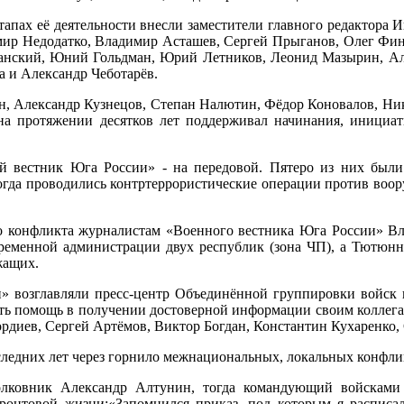
тапах её деятельности внесли заместители главного редактора
мир Недодатко, Владимир Асташев, Сергей Прыганов, Олег Фина
анский, Юний Гольдман, Юрий Летников, Леонид Мазырин, Ал
а и Александр Чеботарёв.
ин, Александр Кузнецов, Степан Налютин, Фёдор Коновалов, Ни
 протяжении десятков лет поддерживал начинания, инициати
вестник Юга России» - на передовой. Пятеро из них были
 когда проводились контртеррористические операции против воо
ого конфликта журналистам «Военного вестника Юга России» 
ременной администрации двух республик (зона ЧП), а Тютюнн
жащих.
и» возглавляли пресс-центр Объединённой группировки войск 
ать помощь в получении достоверной информации своим коллега
иордиев, Сергей Артёмов, Виктор Богдан, Константин Кухаренко
следних лет через горнило межнациональных, локальных конфли
олковник Александр Алтунин, тогда командующий войсками 
онтовой жизни:«Запомнился приказ, под которым я расписалс