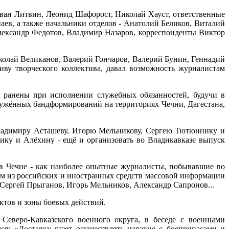
 Иван Литвин, Леонид Шафорост, Николай Хауст, ответственные
ев, а также начальники отделов - Анатолий Беликов, Виталий
ександр Федотов, Владимир Назаров, корреспонденты Виктор
колай Великанов, Валерий Гончаров, Валерий Бунин, Геннадий
ву творческого коллектива, давал возможность журналистам
 ранены при исполнении служебных обязанностей, будучи в
ружённых бандформирований на территориях Чечни, Дагестана,
Владимиру Асташеву, Игорю Мельникову, Сергею Тютюннику и
ику и Алёхину - ещё и организовать во Владикавказе выпуск
в Чечне - как наиболее опытные журналисты, побывавшие во
м из российских и иностранных средств массовой информации
, Сергей Прыганов, Игорь Мельников, Александр Сапронов...
ктов и зоны боевых действий.
Северо-Кавказского военного округа, в беседе с военными
я: «Доставку газет осуществлять наравне с боеприпасами и