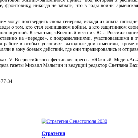
, фронтовику, никогда не забыть, что в годы войны армейска
» могут подтвердить слова генерала, исходя из опыта пятид
равды о том, кто стал зачинщиком войны, а кто защитником сво
полноценной. К счастью, «Военный вестник Юга России» одним
твенно на «передке», с подразделениями, участвовавшими в э
ал работе в особых условиях: выходные дни отменили, кроме
вляли в зону боевых действий, где они тиражировались и отправл
ках V Всероссийского фестиваля прессы «Южный Медиа-Ас-2
дела газеты Михаил Малыгин и ведущий редактор Светлана Вах
-77-34
Стратегия