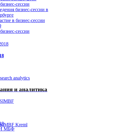
бизнес-сессии
едения бизнес-сессии в
рбурге
астие в бизнес-сессии
9
бизнес-сессии
18
ания и аналитика
18
СИ МБФ