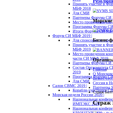
Резолюц
Принять участие в Фо
МБФ 2018
Для СМИ
Партнеры Форума СИ
Морские
Место проведения СИ
Программа Форума С
Итоги Форума СИ МБ
Форум СИ МБФ 2019 |
Бизнес-
Для спонсоров и партн
Принять участие в Фо
МБФ 2019
Место проведения кон
части СИ МБФ 2019
Организ
Партнеры Форума СИ
Состав Оргкомитета 
Главная
/
2019
О Морском
Программа Форума С
Бизнес-сес
Для СМИ
Сессия в Н
Салон СВМС 2019 |
Партнеры S
Корабли-участники С
Страж Бал
Морская неделя России 2020 |
Национальная конфер
Страж 
ИМПЭКС 2020
Национальная конфер
КРУИЗТУР 2020