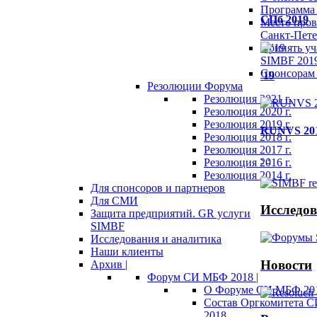
Программа 
СПб 2019
Место пров
Санкт-Пете
Принять уч
SIMBF 201
Спонсорам 
'19
Резолюции Форума
Резолюция 2021 г.
Резолюция 2020 г.
Резолюция 2019 г.
RUNVS 20
Резолюция 2018 г.
Резолюция 2017 г.
‹
›
Резолюция 2016 г.
Резолюция 2014 г.
Для спонсоров и партнеров
Для СМИ
Исследов
Защита предприятий. GR услуги
SIMBF
Исследования и аналитика
Наши клиенты
Новости
Архив |
Форум СИ МБФ 2018 |
О Форуме СИ МБФ 20
Состав Оргкомитета 
2018