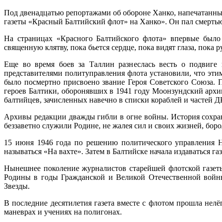
Под двенадцатью репортажами об обороне Ханко, напечатанным
газеты «Красный Балтийский флот» на Ханко». Он пал смертью
На страницах «Красного Балтийского флота» впервые было
священную клятву, пока бьется сердце, пока видят глаза, пока
Еще во время боев за Таллин разнеслась весть о подвиге
представителями политуправления флота установили, что этим
было посмертно присвоено звание Героя Советского Союза.
героев Балтики, оборонявших в 1941 году Моонзундский архи
балтийцев, зачисленных навечно в списки кораблей и частей 
Архивы редакции дважды гибли в огне войны. История сохран
беззаветно служили Родине, не жалея сил и своих жизней, бо
15 июня 1946 года по решению политического управления Н
называться «На вахте». Затем в Балтийске начала издаваться 
Нынешнее поколение журналистов старейшей флотской газеты 
Родины в годы Гражданской и Великой Отечественной войны
Звезды.
В последние десятилетия газета вместе с флотом прошла нел
маневрах и учениях на полигонах.