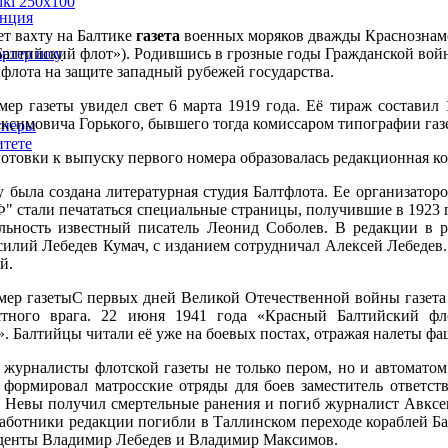
енция
ет вахту на Балтике
газета
военных моряков дважды Краснознам
артер шоу
алтийский флот»). Родившись в грозные годы Гражданской войн
флота на защите западный рубежей государства.
ер газеты увидел свет 6 марта 1919 года. Её тираж составил 
ксимовича Горького, бывшего тогда комиссаром типографии газ
тнеры
тете
готовки к выпуску первого номера образовалась редакционная 
у была создана литературная студия Балтфлота. Ее организато
Ф" стали печататься специальные страницы, получившие в 1923 
льность известный писатель Леонид Соболев. В редакции в р
силий Лебедев Кумач, с изданием сотрудничал Алексей Лебедев
й.
ер газетыС первых дней Великой Отечественной войны газета 
стного врага. 22 июня 1941 года «Красный Балтийский фл
». Балтийцы читали её уже на боевых постах, отражая налеты ф
 журналисты флотской газеты не только пером, но и автомато
формировал матросские отряды для боев заместитель ответст
ки Невы получил смертельные ранения и погиб журналист Авксе
ботники редакции погибли в Таллинском переходе кораблей Балт
онденты Владимир Лебедев и Владимир Максимов.