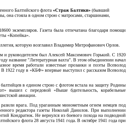
енного Балтийского флота
«Страж Балтики»
(бывший
ы, она стояла в одном строю с матросами, старшинами,
18600 экземпляров. Газета была отпечатана благодаря помощи
еты «Копейка».
коллегия, которую возглавил Владимир Митрофанович Орлов.
ром и руководителем был Алексей Максимович Горький. С 1920
году название "Литературная вахта". В этом объединении начал
азное время работали известные прозаики и поэты Всеволод
. В 1922 году в «КБФ» впервые выступил с рассказом Всеволод
балтийцев в едином строю с флотом встала на защиту Родины
от» вышел с передовой «Выше бдительность, корабельные
ашистской авиации.
м разили врага. Под ураганным минометным огнем немцев под
венного редактора газеты Николай Данилов. При выполнении
нтий Кондратюк. Не вернулся из боевого похода на подводной
ийского флота 28 августа 1941 года. В октябре 1941 года при