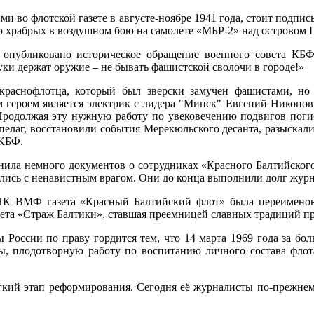
и во флотской газете в августе-ноябре 1941 года, стоит подпи
 храбрых в воздушном бою на самолете «МБР-2» над островом Г
 опубликовано историческое обращение военного совета К
 руки держат оружие – не бывать фашистской сволочи в городе!»
 краснофлотца, который был зверски замучен фашистами, но
 героем является электрик с лидера "Минск" Евгений Никонов. 
 Продолжая эту нужную работу по увековечению подвигов пог
пелаг, восстановили события Мерекюльского десанта, разыскали
ДКБФ.
ила немного документов о сотрудниках «Красного Балтийского 
ролись с ненавистным врагом. Они до конца выполнили долг жур
К ВМФ газета «Красный Балтийский флот» была переименован
газета «Страж Балтики», ставшая преемницей славных традиций 
России по праву гордится тем, что 14 марта 1969 года за бо
, плодотворную работу по воспитанию личного состава флот
ёгкий этап реформирования. Сегодня её журналисты по-прежнему