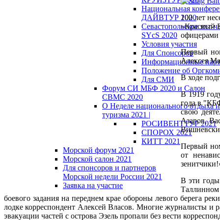
Национальная конфер
ДАЙВТУР 2020
100 лет нес
Севастопольское яхт-ч
«Красный Б
SYcS 2020
офицерами 
Условия участия
Первый ном
Для Спонсоров
Алексея Ма
Информационные пар
Положение об Оргкоми
В ходе под
Для СМИ
Форум СИ МБФ 2020 и Салон
В 1919 год
СВМС 2020
года в "КБ
О Неделе национального отдыха и
свою деяте
туризма 2021 |
Азаров, Ва
РОСИВЕНТТУР 2021
Вишневски
СПОРОХ 2021
КИТТ 2021
Первый ном
Морской форум 2021
от ненави
Морской салон 2021
зенитчики!
Для спонсоров и партнеров
Морской недели России 2021
В эти годы
Заявка на участие
Таллинном 
боевого задания на переднем крае обороны левого берега ре
лодке корреспондент Алексей Власов. Многие журналисты и ра
эвакуации частей с острова Эзель пропали без вести корресп