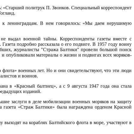
сь: «Старший политрук П. Звонков. Специальный корреспондент
огланд.
БФ к ленинградцам. В нем говорилось: «Мы даем нерушимую
 не выдал военной тайны. Корреспонденты газеты вместе с
Газета подробно рассказала о его подвиге. В 1957 году воину
ибших, журналисты "Стража Балтики" провели большой поиск
 и опубликовали материалы о жизни и подвигах всех моряков-
флота» военных лет. Но и они свидетельствуют, что эти люди
налистов и воинов.
а в «Красный балтиец», а с 9 августа 1947 года она стала
предыдущих изданий.
льшие заслуги в деле мобилизации военных моряков на защиту
а газета «Страж Балтики» была награждена орденом Красной
 выходят на кораблях Балтийского флота в море, участвуют в