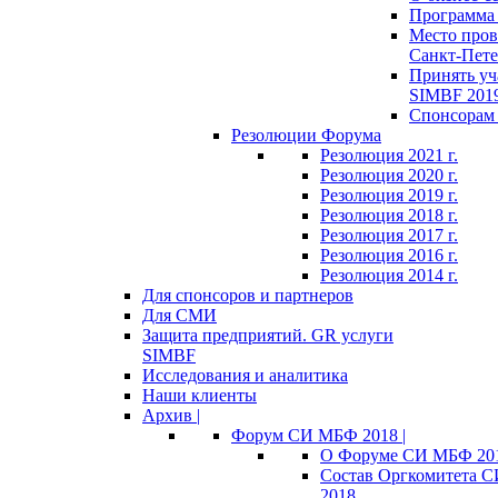
Программа 
Место пров
Санкт-Пете
Принять уч
SIMBF 201
Спонсорам 
Резолюции Форума
Резолюция 2021 г.
Резолюция 2020 г.
Резолюция 2019 г.
Резолюция 2018 г.
Резолюция 2017 г.
Резолюция 2016 г.
Резолюция 2014 г.
Для спонсоров и партнеров
Для СМИ
Защита предприятий. GR услуги
SIMBF
Исследования и аналитика
Наши клиенты
Архив |
Форум СИ МБФ 2018 |
О Форуме СИ МБФ 20
Состав Оргкомитета 
2018