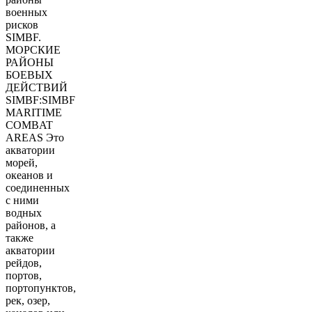
военных
рисков
SIMBF.
МОРСКИЕ
РАЙОНЫ
БОЕВЫХ
ДЕЙСТВИЙ
SIMBF:SIMBF
MARITIME
COMBAT
AREAS Это
акватории
морей,
океанов и
соединенных
с ними
водных
районов, а
также
акватории
рейдов,
портов,
портопунктов,
рек, озер,