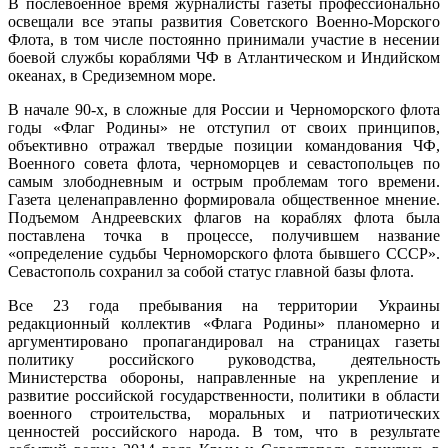
В послевоенное время журналисты газеты профессионально
освещали все этапы развития Советского Военно-Морского
Флота, в том числе постоянно принимали участие в несении
боевой службы кораблями ЧФ в Атлантическом и Индийском
океанах, в Средиземном море.
В начале 90-х, в сложные для России и Черноморского флота
годы «Флаг Родины» не отступил от своих принципов,
объективно отражал твердые позиции командования ЧФ,
Военного совета флота, черноморцев и севастопольцев по
самым злободневным и острым проблемам того времени.
Газета целенаправленно формировала общественное мнение.
Подъемом Андреевских флагов на кораблях флота была
поставлена точка в процессе, получившем название
«определение судьбы Черноморского флота бывшего СССР».
Севастополь сохранил за собой статус главной базы флота.
Все 23 года пребывания на территории Украины
редакционный коллектив «Флага Родины» планомерно и
аргументировано пропагандировал на страницах газеты
политику российского руководства, деятельность
Министерства обороны, направленные на укрепление и
развитие российской государственности, политики в области
военного строительства, моральных и патриотических
ценностей российского народа. В том, что в результате