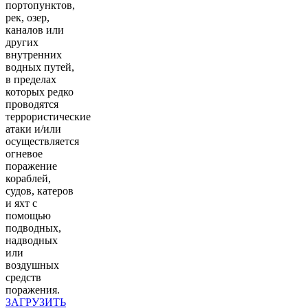
портопунктов,
рек, озер,
каналов или
других
внутренних
водных путей,
в пределах
которых редко
проводятся
террористические
атаки и/или
осуществляется
огневое
поражение
кораблей,
судов, катеров
и яхт с
помощью
подводных,
надводных
или
воздушных
средств
поражения.
ЗАГРУЗИТЬ