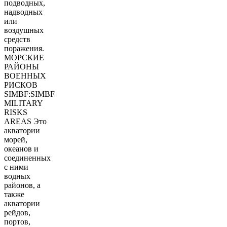
подводных,
надводных
или
воздушных
средств
поражения.
МОРСКИЕ
РАЙОНЫ
ВОЕННЫХ
РИСКОВ
SIMBF:SIMBF
MILITARY
RISKS
AREAS Это
акватории
морей,
океанов и
соединенных
с ними
водных
районов, а
также
акватории
рейдов,
портов,