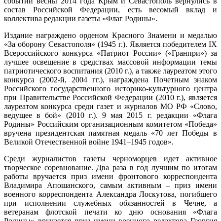
событий весны 2014 года Крым и Севастополь вернулись в
состав Российской Федерации, есть весомый вклад и
коллектива редакции газеты «Флаг Родины».
Издание награждено орденом Красного Знамени и медалью
«За оборону Севастополя» (1945 г.). Является победителем IX
Всероссийского конкурса «Патриот России» («Гранпри») за
лучшее освещение в средствах массовой информации темы
патриотического воспитания (2010 г.), а также лауреатом этого
конкурса (2002-й, 2004 гг.), награждена Почетным знаком
Российского государственного историко-культурного центра
при Правительстве Российской Федерации (2010 г.), является
лауреатом конкурса среди газет и журналов МО РФ «Слово,
ведущее в бой» (2010 г.). 9 мая 2015 г. редакции «Флага
Родины» Российским организационным комитетом «Победа»
вручена президентская памятная медаль «70 лет Победы в
Великой Отечественной войне 1941–1945 годов».
Среди журналистов газеты черноморцев идет активное
творческое соревнование. Два раза в год лучшим по итогам
работы вручается приз имени фронтового корреспондента
Владимира Апошанского, самым активным – приз имени
военного корреспондента Александра Лоскутова, погибшего
при исполнении служебных обязанностей в Чечне, а
ветеранам флотской печати ко дню основания «Флага
Родины» вручается приз имени военного редактора Георгия