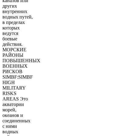
каналов или
других
внутренних
водных путей,
в пределах
которых
ведутся
боевые
действия.
МОРСКИЕ
РАЙОНЫ
ПОВЫШЕННЫХ
ВОЕННЫХ
РИСКОВ
SIMBF:SIMBF
HIGH
MILITARY
RISKS
AREAS Это
акватории
морей,
океанов и
соединенных
с ними
водных