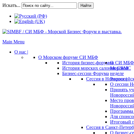
Искать...
Найти
Main Menu
О нас |
О Морском форуме СИ МБФ
История бизнес-форумов СИ МБФ
О
История морских салонов СВМС
Морской
Бизнес-сессии Форума
неделе
Сессия в Новороссийск
России |
О сессии Н
Принять уч
Новороссий
Место пров
Новороссий
Программа 
Для спонсо
Итоговый п
Сессия в Санкт-Петербу
О бизнес-с