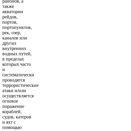
районов, а
также
акватории
рейдов,
портов,
портопунктов,
рек, озер,
каналов или
других
внутренних
водных путей,
в пределах
которых часто
и
систематически
проводятся
террористические
атаки и/или
осуществляется
огневое
поражение
кораблей,
судов, катеров
и яхт с
помощью