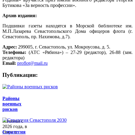
Бутикова «За верность профессии».
Архив издания:
Подшивки газеты находятся в Морской библиотеке им.
М.П.Лазарева Севастопольского Дома офицеров флота (г.
Севастополь, пр. Нахимова, д.7).
Адрес:
299005, г. Севастополь, ул. Мокроусова, д. 5.
Телефоны:
(АТС «Рябина») – 27-29 (редактор), 26-88 (зам.
редактора)
Email:
proflot@mail.ru
Публикации:
Районы
военных
рисков
Начиная с
2026 года, в
связи с
Стратегия