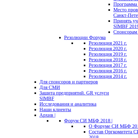
Программа 
Место пров
Санкт-Пете
Принять уч
SIMBF 201
Спонсорам 
Резолюции Форума
Резолюция 2021 г.
Резолюция 2020 г.
Резолюция 2019 г.
Резолюция 2018 г.
Резолюция 2017 г.
Резолюция 2016 г.
Резолюция 2014 г.
Для спонсоров и партнеров
Для СМИ
Защита предприятий. GR услуги
SIMBF
Исследования и аналитика
Наши клиенты
Архив |
Форум СИ МБФ 2018 |
О Форуме СИ МБФ 20
Состав Оргкомитета 
2018