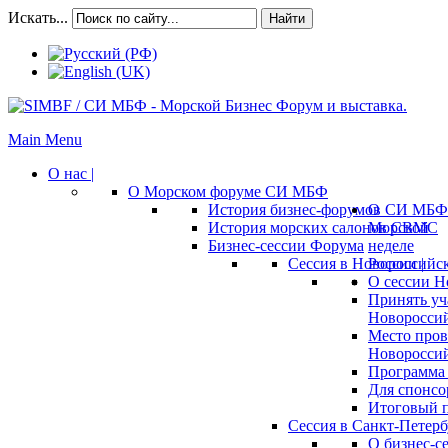
Искать...
Найти
Main Menu
О нас |
О Морском форуме СИ МБФ
История бизнес-форумов СИ МБФ
О
История морских салонов СВМС
Морской
Бизнес-сессии Форума
неделе
Сессия в Новороссийск
России |
О сессии Н
Принять уч
Новороссий
Место пров
Новороссий
Программа 
Для спонсо
Итоговый п
Сессия в Санкт-Петербу
О бизнес-с