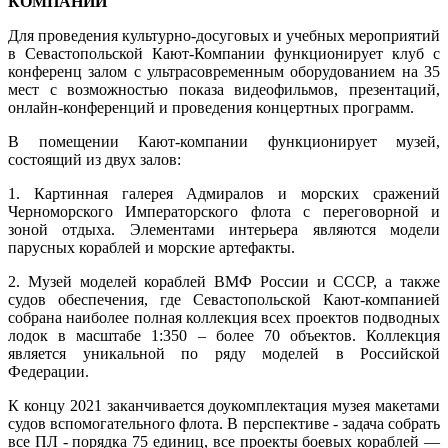
КОМПАНИИ"
Для проведения культурно-досуговых и учебных мероприятий
в Севастопольской Кают-Компании функционирует клуб с
конференц залом с ультрасовременным оборудованием на 35
мест с возможностью показа видеофильмов, презентаций,
онлайн-конференций и проведения концертных программ.
В помещении Кают-компании функционирует музей,
состоящий из двух залов:
1. Картинная галерея Адмиралов и морских сражений
Черноморского Императорского флота с переговорной и
зоной отдыха. Элементами интерьера являются модели
парусных кораблей и морские артефакты.
2. Музей моделей кораблей ВМФ России и СССР, а также
судов обеспечения, где Севастопольской Кают-компанией
собрана наиболее полная коллекция всех проектов подводных
лодок в масштабе 1:350 – более 70 объектов. Коллекция
является уникальной по ряду моделей в Российской
Федерации.
К концу 2021 заканчивается доукомплектация музея макетами
судов вспомогательного флота. В перспективе - задача собрать
все ПЛ - порядка 75 единиц, все проекты боевых кораблей —