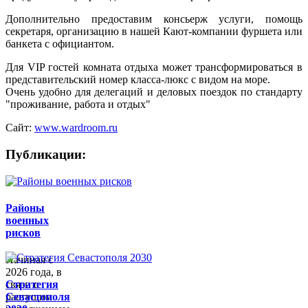
Дополнительно предоставим консьерж услуги, помощь
секретаря, организацию в нашей Кают-компании фуршета или
банкета с официантом.
Для VIP гостей комната отдыха может трансформироваться в
представительский номер класса-люкс с видом на море.
Очень удобно для делегаций и деловых поездок по стандарту
"проживание, работа и отдых"
Сайт:
www.wardroom.ru
Публикации:
Районы
военных
рисков
Начиная с
2026 года, в
связи с
Стратегия
растущим
Севастополя