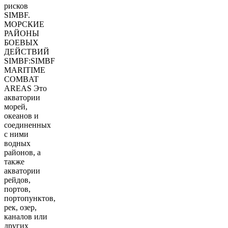
рисков
SIMBF.
МОРСКИЕ
РАЙОНЫ
БОЕВЫХ
ДЕЙСТВИЙ
SIMBF:SIMBF
MARITIME
COMBAT
AREAS Это
акватории
морей,
океанов и
соединенных
с ними
водных
районов, а
также
акватории
рейдов,
портов,
портопунктов,
рек, озер,
каналов или
других