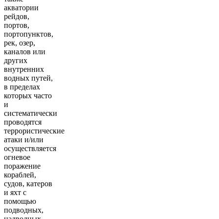
акватории
рейдов,
портов,
портопунктов,
рек, озер,
каналов или
других
внутренних
водных путей,
в пределах
которых часто
и
систематически
проводятся
террористические
атаки и/или
осуществляется
огневое
поражение
кораблей,
судов, катеров
и яхт с
помощью
подводных,
надводных