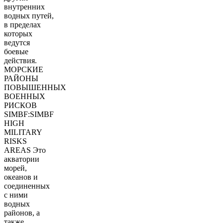
внутренних
водных путей,
в пределах
которых
ведутся
боевые
действия.
МОРСКИЕ
РАЙОНЫ
ПОВЫШЕННЫХ
ВОЕННЫХ
РИСКОВ
SIMBF:SIMBF
HIGH
MILITARY
RISKS
AREAS Это
акватории
морей,
океанов и
соединенных
с ними
водных
районов, а
также