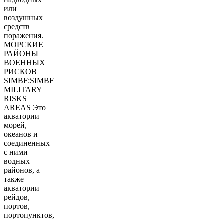
или
воздушных
средств
поражения.
МОРСКИЕ
РАЙОНЫ
ВОЕННЫХ
РИСКОВ
SIMBF:SIMBF
MILITARY
RISKS
AREAS Это
акватории
морей,
океанов и
соединенных
с ними
водных
районов, а
также
акватории
рейдов,
портов,
портопунктов,