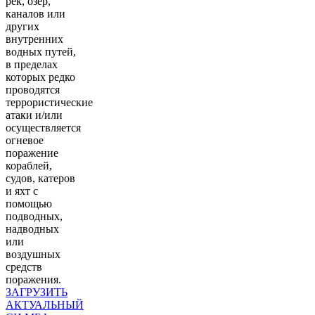
рек, озер,
каналов или
других
внутренних
водных путей,
в пределах
которых редко
проводятся
террористические
атаки и/или
осуществляется
огневое
поражение
кораблей,
судов, катеров
и яхт с
помощью
подводных,
надводных
или
воздушных
средств
поражения.
ЗАГРУЗИТЬ
АКТУАЛЬНЫЙ