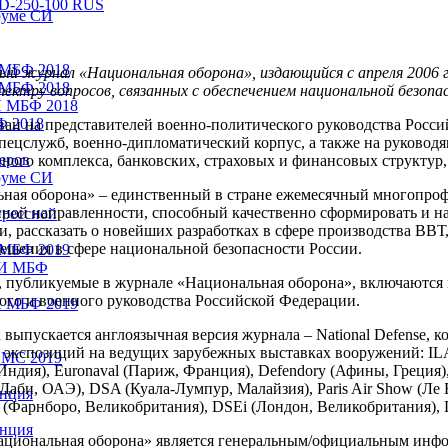
руме СИ
 МБФ 2018
й журнал «Национальная оборона», издающийся с апреля 2006 г
 МБФ 2018
пектру вопросов, связанных с обеспечением национальной безопа
И МБФ 2018
Ф 2018
ан на представителей военно-политического руководства Росси
спецслужб, военно-дипломатический корпус, а также на руковод
еров
ого комплекса, банковских, страховых и финансовых структур
руме СИ
ная оборона» – единственный в стране ежемесячный многопро
ой направленности, способный качественно сформировать и н
грессной
и, рассказать о новейших разработках в сфере производства ВВ
ешения в сфере национальной безопасности России.
 МБФ 2019
СИ МБФ
 публикуемые в журнале «Национальная оборона», включаются 
ого и военного руководства Российской Федерации.
И МБФ 2019
а выпускается англоязычная версия журнала – National Defense, 
 экспозиций на ведущих зарубежных выставках вооружений: ILA (
ВМС 2019
Индия), Euronaval (Париж, Франция), Defendory (Афины, Греция),
Даби, ОАЭ), DSA (Куала-Лумпур, Малайзия), Paris Air Show (Ле 
енция
nal (Фарнборо, Великобритания), DSEi (Лондон, Великобритания),
енция
циональная оборона» является генеральным/официальным инф