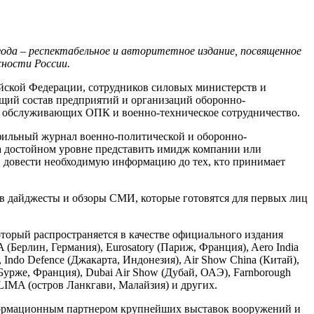
ода – респектабельное и авторитетное издание, посвященное
сности России.
йской Федерации, сотрудников силовых министерств и
ящий состав предприятий и организаций оборонно-
, обслуживающих ОПК и военно-техническое сотрудничество.
фильный журнал военно-политической и оборонно-
а достойном уровне представить имидж компании или
Т, довести необходимую информацию до тех, кто принимает
в дайджесты и обзоры СМИ, которые готовятся для первых лиц
который распространяется в качестве официального издания
Берлин, Германия), Eurosatory (Париж, Франция), Aero India
 Indo Defence (Джакарта, Индонезия), Air Show China (Китай),
Бурже, Франция), Dubai Air Show (Дубай, ОАЭ), Farnborough
 LIMA (остров Ланкгави, Малайзия) и других.
ормационным партнером крупнейших выставок вооружений и