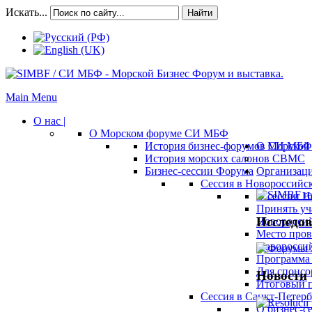
Искать...
Найти
Main Menu
О нас |
О Морском форуме СИ МБФ
История бизнес-форумов СИ МБФ
О Морской 
История морских салонов СВМС
Бизнес-сессии Форума
Организац
Сессия в Новороссийск
О сессии Н
Принять уч
Исследов
Новороссий
Место пров
Новороссий
Программа 
Для спонсо
Новости
Итоговый п
Сессия в Санкт-Петербу
О бизнес-с