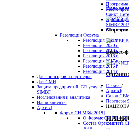
Программа 
Резолюц
Место пров
Санкт-Пете
Принять уч
SIMBF 201
Морские
Спонсорам 
Резолюции Форума
Резолюция 2021 г.
Резолюция 2020 г.
Резолюция 2019 г.
Бизнес-
Резолюция 2018 г.
Резолюция 2017 г.
Резолюция 2016 г.
Резолюция 2014 г.
Организ
Для спонсоров и партнеров
Для СМИ
Главная
/
Защита предприятий. GR услуги
Архив |
/
SIMBF
Салон СВМ
Исследования и аналитика
Партнеры S
Наши клиенты
НАЦИОНА
Архив |
Форум СИ МБФ 2018 |
НАЦИ
О Форуме СИ МБФ 20
Состав Оргкомитета 
2018