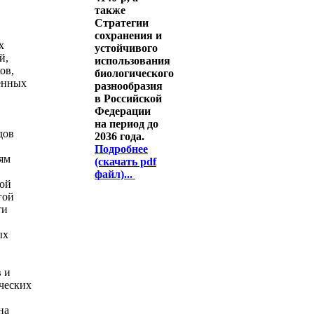
также
Стратегии
сохранения и
х
устойчивого
й,
использования
ов,
биологического
енных
разнообразия
в Российской
Федерации
на период до
дов
2036 года.
Подробнее
ям
(скачать pdf
файл)...
ой
гой
ти
ых
 и
ческих
на