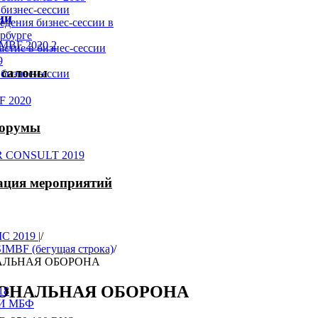
бизнес-сессии
ии
едения бизнес-сессии в
рбурге
астие в бизнес-сессии
9
 салоны
бизнес-сессии
форумы
ация мероприятий
С 2019 |
/
IMBF (бегущая строка)
/
ЛЬНАЯ ОБОРОНА
ОНАЛЬНАЯ ОБОРОНА
18
СИ МБФ