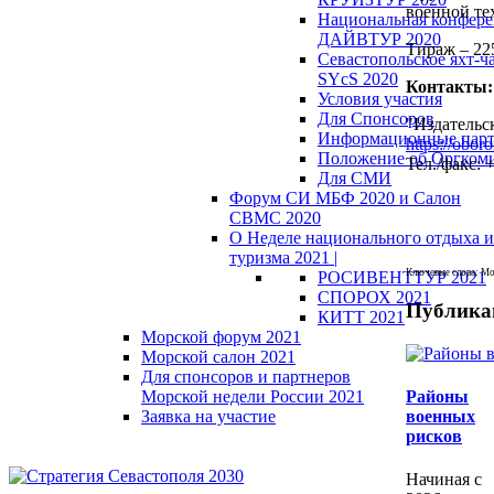
военной те
Национальная конфер
ДАЙВТУР 2020
Тираж – 22
Севастопольское яхт-ч
SYcS 2020
Контакты:
Условия участия
Для Спонсоров
"Издательс
Информационные пар
https://oboro
Положение об Оргкоми
Тел./факс: 
Для СМИ
Форум СИ МБФ 2020 и Салон
СВМС 2020
О Неделе национального отдыха и
туризма 2021 |
Ключевые слова: Мо
РОСИВЕНТТУР 2021
СПОРОХ 2021
Публика
КИТТ 2021
Морской форум 2021
Морской салон 2021
Для спонсоров и партнеров
Морской недели России 2021
Районы
Заявка на участие
военных
рисков
Начиная с