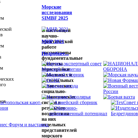
в
Морские
исследования
ем
SIMBF 2025
еской
В настоящей
 в
научно-
практической
МНР 2021
ем
работе
рассмотрены
Подробнее...
а
фундаментальные
процессы
ем
перестройки
глобальных и
ческих
региональных
ого
человеческих
социально-
экономических
ров
систем в
результате
воздействия
,
на них
отдельных
представителей
морского