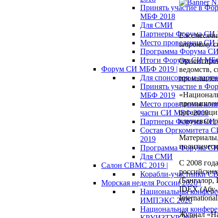
Принять участие в Фо
МБФ 2018
Для СМИ
Партнеры Форума СИ
Ежемесячны
Место проведения СИ
широкому с
Программа Форума С
Итоги Форума СИ МБ
Ориентиров
Форум СИ МБФ 2019 |
ведомств, 
Для спонсоров и партн
промышленн
Принять участие в Фо
«Националь
МБФ 2019
промышленн
Место проведения кон
организаци
части СИ МБФ 2019
ключевые р
Партнеры Форума СИ
Состав Оргкомитета 
Материалы,
2019
политическ
Программа Форума С
Для СМИ
С 2008 год
Салон СВМС 2019 |
российских
Корабли-участники С
(Бангалор, 
Морская неделя России 2020 |
IDEX (Абу-
Национальная конфер
Internatio
ИМПЭКС 2020
Национальная конфер
Журнал «На
КРУИЗТУР 2020