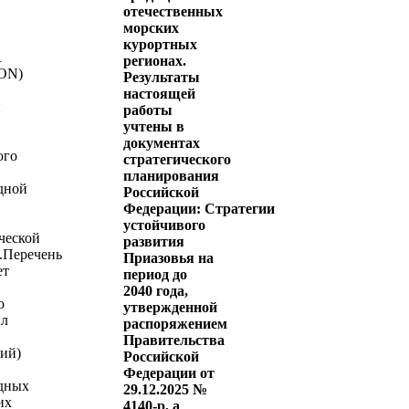
отечественных
морских
курортных
R
регионах.
ON)
Результаты
настоящей
й
работы
учтены в
документах
ого
стратегического
планирования
дной
Российской
Федерации: Стратегии
устойчивого
ческой
развития
.Перечень
Приазовья на
ет
период до
2040 года,
о
утвержденной
ил
распоряжением
Правительства
ий)
Российской
Федерации от
дных
29.12.2025 №
их
4140-р, а