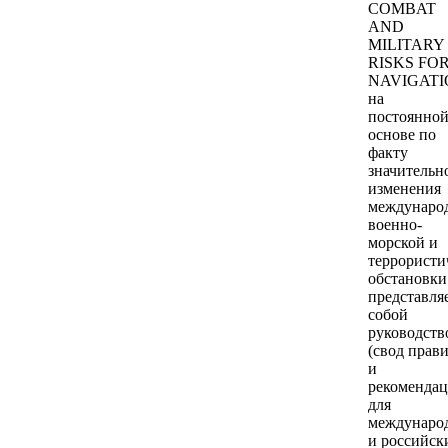
COMBAT
AND
MILITARY
RISKS FO
NAVIGATI
на
постоянно
основе по
факту
значительн
изменения
междунаро
военно-
морской и
террористи
обстановки
представля
собой
руководств
(свод прав
и
рекомендац
для
междунаро
и российск