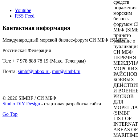
средств
поражения
Youtube
морским
RSS Feed
бизнес-
форумом 
Контактная информация
МБФ (SIM
принято
Международный морской бизнес-форум СИ МБФ (SIMBF)
решение о
публикаци
Российская Федерация
СИ МБФ
ПЕРЕЧНЯ
Тел: + 7 978 888 78 19 (Макс, Телеграм)
МЕЖДУН
МОРСКИ
Почта:
simbf@inbox.ru
,
mnr@simbf.ru
РАЙОНОВ
БОЕВЫХ
ДЕЙСТВИ
И ВОЕНН
РИСКОВ
© 2026 SIMBF / СИ МБФ
ДЛЯ
Studio DIY Design
- стартовая разработка сайта
МОРЕПЛА
(SIMBF
Go Top
LIST OF
INTERNAT
AREAS OF
MARITIM