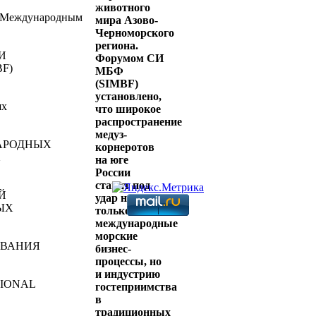
животного
 Международным
мира Азово-
Черноморского
региона.
СИ
Форумом СИ
BF)
МБФ
(SIMBF)
установлено,
ях
что широкое
распространение
медуз-
АРОДНЫХ
корнеротов
Х
на юге
России
ставит под
Й
удар не
ЫХ
только
международные
морские
ВАНИЯ
бизнес-
процессы, но
и индустрию
IONAL
гостеприимства
в
E
традиционных