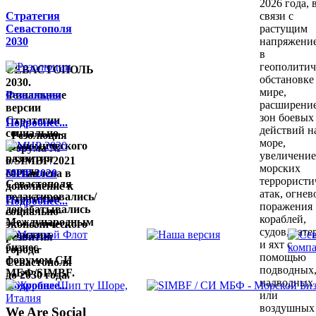
2026 года, 
Стратегия
связи с
Севастополя
растущим
2030
напряжени
в
геополитич
СЕВАСТОПОЛЬ
обстановке
2030.
мире,
Финальные
Резолюции
расширени
версии
зон боевых
Стратегии
Подробнее...
действий н
социально-
Резолюция
море,
экономического
Форума №
увеличени
развития
6/SIMBF/2021
морских
города
составлена в
МНР 2020
террористи
Севастополя
дополнение к
атак, огнев
редактировались/
Стратегии
Подробнее...
поражения
дорабатывались
социально-
кораблей,
Международным
экономического
судов, кате
морским
развития
и яхт с
бизнес-
города
помощью
форумом СИ
Севастополя
подводных
МБФ/SIMBF.
до 2030 года.
надводных
Подробнее...
или
воздушных
We Are Social