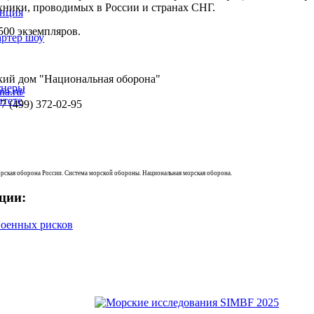
хники, проводимых в России и странах СНГ.
енция
500 экземпляров.
артер шоу
кий дом "Национальная оборона"
тнеры
na.ru/
тете
+7 (499) 372-02-95
рская оборона России. Система морской обороны. Национальная морская оборона.
ции: