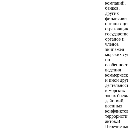
компаний,
банков,
других
финансовы
организаци
страховщик
государств
органов и
членов
экипажей
морских су
по
особенност
ведения
коммерческ
и иной дру
деятельнос
в морских
зонах боев
действий,
военных
конфликтов
террористи
актов.В
Перечне да