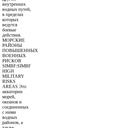
внутренних
водных путей,
в пределах
которых
ведутся
боевые
действия.
МОРСКИЕ
РАЙОНЫ
ПОВЫШЕННЫХ
ВОЕННЫХ
РИСКОВ
SIMBF:SIMBF
HIGH
MILITARY
RISKS
AREAS Это
акватории
морей,
океанов и
соединенных
с ними
водных
районов, а
также