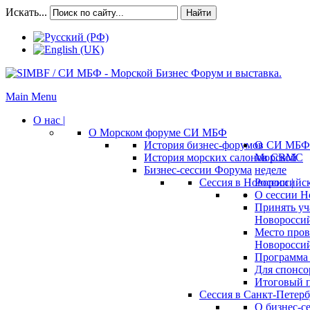
Искать...
Найти
Main Menu
О нас |
О Морском форуме СИ МБФ
История бизнес-форумов СИ МБФ
О
История морских салонов СВМС
Морской
Бизнес-сессии Форума
неделе
Сессия в Новороссийск
России |
О сессии Н
Принять уч
Новороссий
Место пров
Новороссий
Программа 
Для спонсо
Итоговый п
Сессия в Санкт-Петербу
О бизнес-с