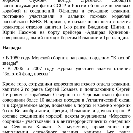
морской службе», всегда стремился сообщать
военнослужащим флота СССР и России об опыте передовых
кораблей и соединений. Офицеры и служащие редакции
постоянно участвовали в дальних походах кораблей
российского ВМФ. Например, в начале нынешнего столетия
редакторы отделов капитан 1-го ранга Владимир Шигин и
Юрий Пахомов на борту крейсера «Адмирал Кузнецов»
совершили дальний поход к берегам Исландии и Гренландии.
Награды
• В 1980 году Морской сборник награжден орденом "Красной
звезды"
• В 2006 и 2007 году журнал удостоен знаком отличия
"Золотой фонд прессы".
Кроме того, сотрудники корреспондентского отдела редакции
капитан 2-го ранга Сергей Ковалёв и подполковник Сергей
Петрович с кораблями Северного и Черноморского флотов
совершили более 10 дальних походов в Атлантический океан
и в Средиземное море, побывали в портах и военно-морских
базах Великобритании, Греции, Исландии и других стран. В
составе соединений морской пехоты журналисты «Морского
сборника» участвовали и в антитеррористических операциях
на Северном Кавказе. За мужество, проявленное при
выполнении служебного задания, капитан 1-го ранга