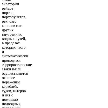
акватории
рейдов,
портов,
портопунктов,
рек, озер,
каналов или
других
внутренних
водных путей,
в пределах
которых часто
и
систематически
проводятся
террористические
атаки и/или
осуществляется
огневое
поражение
кораблей,
судов, катеров
и яхт с
помощью
подводных,