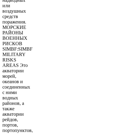
надводных
или
воздушных
средств
поражения.
МОРСКИЕ
РАЙОНЫ
ВОЕННЫХ
РИСКОВ
SIMBF:SIMBF
MILITARY
RISKS
AREAS Это
акватории
морей,
океанов и
соединенных
с ними
водных
районов, а
также
акватории
рейдов,
портов,
портопунктов,