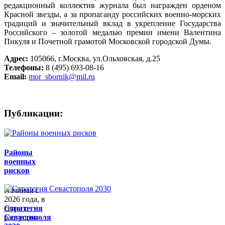
редакционный коллектив журнала был награжден орденом
Красной звезды, а за пропаганду российских военно-морских
традиций и значительный вклад в укрепление Государства
Российского – золотой медалью премии имени Валентина
Пикуля и Почетной грамотой Московской городской Думы.
Адрес:
105066, г.Москва, ул.Ольховская, д.25
Телефоны:
8 (495) 693-08-16
Email:
mor_sbornik@mil.ru
Публикации:
Районы
военных
рисков
Начиная с
2026 года, в
связи с
Стратегия
растущим
Севастополя