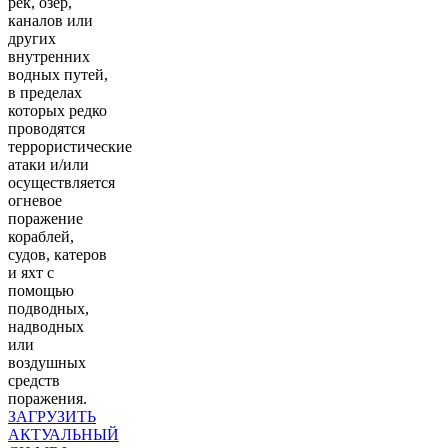
рек, озер,
каналов или
других
внутренних
водных путей,
в пределах
которых редко
проводятся
террористические
атаки и/или
осуществляется
огневое
поражение
кораблей,
судов, катеров
и яхт с
помощью
подводных,
надводных
или
воздушных
средств
поражения.
ЗАГРУЗИТЬ
АКТУАЛЬНЫЙ