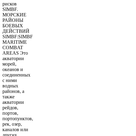
рисков
SIMBF.
МОРСКИЕ
РАЙОНЫ
БОЕВЫХ
ДЕЙСТВИЙ
SIMBF:SIMBF
MARITIME
COMBAT
AREAS Это
акватории
морей,
океанов и
соединенных
с ними
водных
районов, а
также
акватории
рейдов,
портов,
портопунктов,
рек, озер,
каналов или
других