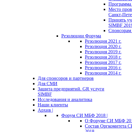
Программа 
Место пров
Санкт-Пете
Принять уч
SIMBF 201
Спонсорам 
Резолюции Форума
Резолюция 2021 г.
Резолюция 2020 г.
Резолюция 2019 г.
Резолюция 2018 г.
Резолюция 2017 г.
Резолюция 2016 г.
Резолюция 2014 г.
Для спонсоров и партнеров
Для СМИ
Защита предприятий. GR услуги
SIMBF
Исследования и аналитика
Наши клиенты
Архив |
Форум СИ МБФ 2018 |
О Форуме СИ МБФ 20
Состав Оргкомитета 
2018