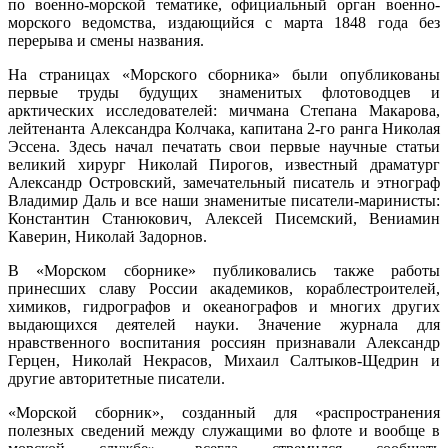
по военно-морской тематике, официальный орган военно-
морского ведомства, издающийся с марта 1848 года без
перерыва и смены названия.
На страницах «Морского сборника» были опубликованы
первые труды будущих знаменитых флотоводцев и
арктических исследователей: мичмана Степана Макарова,
лейтенанта Александра Колчака, капитана 2-го ранга Николая
Эссена. Здесь начал печатать свои первые научные статьи
великий хирург Николай Пирогов, известный драматург
Александр Островский, замечательный писатель и этнограф
Владимир Даль и все наши знаменитые писатели-маринисты:
Константин Станюкович, Алексей Писемский, Вениамин
Каверин, Николай Задорнов.
В «Морском сборнике» публиковались также работы
принесших славу России академиков, кораблестроителей,
химиков, гидрографов и океанографов и многих других
выдающихся деятелей науки. Значение журнала для
нравственного воспитания россиян признавали Александр
Герцен, Николай Некрасов, Михаил Салтыков-Щедрин и
другие авторитетные писатели.
«Морской сборник», созданный для «распространения
полезных сведений между служащими во флоте и вообще в